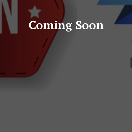
di
Calcolo
Coming Soon
Download
Team
Coming
soon